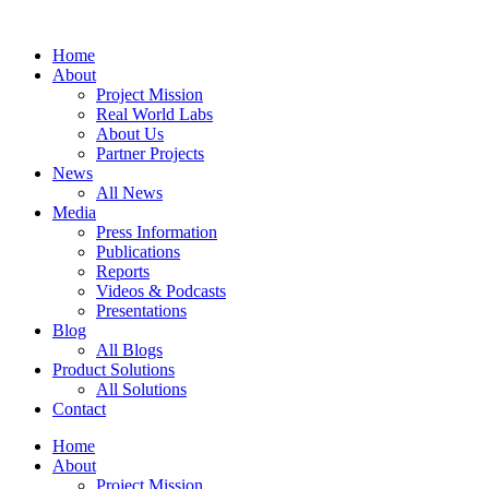
Zum
Inhalt
Home
springen
About
Project Mission
Real World Labs
About Us
Partner Projects
News
All News
Media
Press Information
Publications
Reports
Videos & Podcasts
Presentations
Blog
All Blogs
Product Solutions
All Solutions
Contact
Home
About
Project Mission