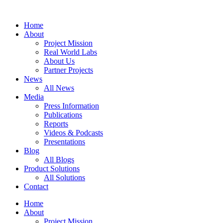
Zum
Inhalt
Home
springen
About
Project Mission
Real World Labs
About Us
Partner Projects
News
All News
Media
Press Information
Publications
Reports
Videos & Podcasts
Presentations
Blog
All Blogs
Product Solutions
All Solutions
Contact
Home
About
Project Mission