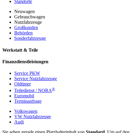
Standorte
Neuwagen
Gebrauchwagen
Nutzfahrzeuge
Großkunden
Behörden
Sonderfahrzeuge
Werkstatt & Teile
Finanzdienstleistungen
Service PKW
Service Nutzfahrzeuge
Oldtimer
®
Teiledienst / NORA
Euromobil
Terminanfrage
Volkswagen
VW Nutzfahrzeuge
Audi
Sie sehen gerade einen Platzhalterinhalt von
Standard
. Um auf den