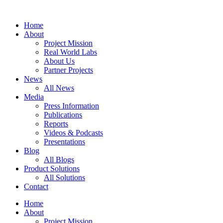
Zum
Inhalt
Home
springen
About
Project Mission
Real World Labs
About Us
Partner Projects
News
All News
Media
Press Information
Publications
Reports
Videos & Podcasts
Presentations
Blog
All Blogs
Product Solutions
All Solutions
Contact
Home
About
Project Mission