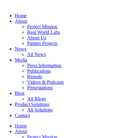
Zum
Inhalt
Home
springen
About
Project Mission
Real World Labs
About Us
Partner Projects
News
All News
Media
Press Information
Publications
Reports
Videos & Podcasts
Presentations
Blog
All Blogs
Product Solutions
All Solutions
Contact
Home
About
Project Mission