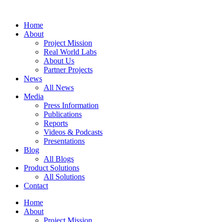
Zum
Inhalt
Home
springen
About
Project Mission
Real World Labs
About Us
Partner Projects
News
All News
Media
Press Information
Publications
Reports
Videos & Podcasts
Presentations
Blog
All Blogs
Product Solutions
All Solutions
Contact
Home
About
Project Mission